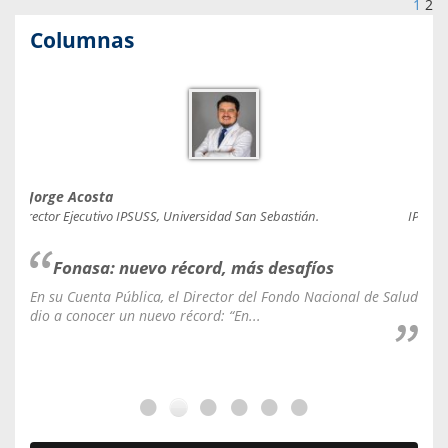
1
2
Columnas
Jorge Acosta
Caro
Director Ejecutivo IPSUSS, Universidad San Sebastián.
IPSUSS
Fonasa: nuevo récord, más desafíos
En su Cuenta Pública, el Director del Fondo Nacional de Salud
La C
dio a conocer un nuevo récord: “En...
fale