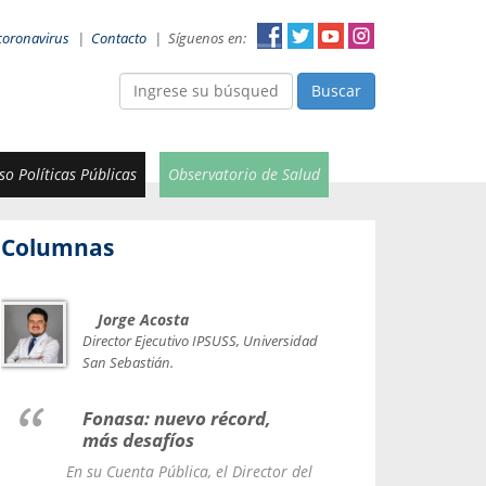
coronavirus
|
Contacto
|
Síguenos en:
Buscar
o Políticas Públicas
Observatorio de Salud
Columnas
Jorge Acosta
Car
Val
Director Ejecutivo IPSUSS, Universidad
IPSUSS
San Sebastián.
Lice
Fonasa: nuevo récord,
le t
más desafíos
La Contr
En su Cuenta Pública, el Director del