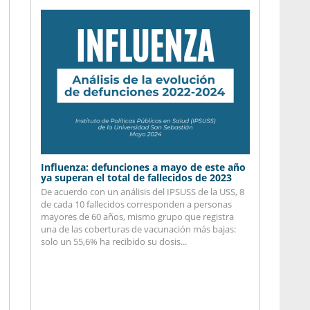
Influenza: defunciones a mayo de este año
ya superan el total de fallecidos de 2023
De acuerdo con un análisis del IPSUSS de la USS, 8
de cada 10 fallecidos corresponden a personas
mayores de 60 años, mismo grupo que registra
una de las coberturas de vacunación más bajas:
solo un 55,6% ha recibido su dosis...