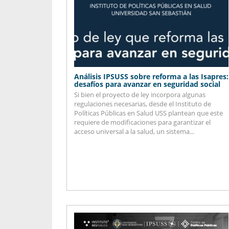
Análisis IPSUSS sobre reforma a las Isapres:
desafíos para avanzar en seguridad social
Si bien el proyecto de ley incorpora algunas
regulaciones necesarias, desde el Instituto de
Políticas Públicas en Salud USS plantean que este
requiere de modificaciones para garantizar el
acceso universal a la salud, un sistema...