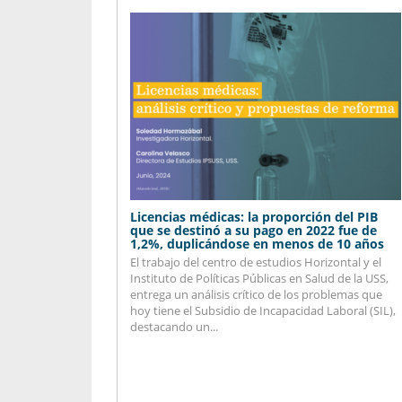
Licencias médicas: la proporción del PIB
que se destinó a su pago en 2022 fue de
1,2%, duplicándose en menos de 10 años
El trabajo del centro de estudios Horizontal y el
Instituto de Políticas Públicas en Salud de la USS,
entrega un análisis crítico de los problemas que
hoy tiene el Subsidio de Incapacidad Laboral (SIL),
destacando un...