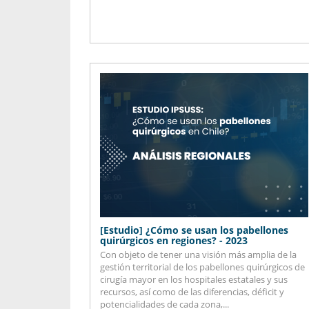
[Estudio] ¿Cómo se usan los pabellones
quirúrgicos en regiones? - 2023
Con objeto de tener una visión más amplia de la
gestión territorial de los pabellones quirúrgicos de
cirugía mayor en los hospitales estatales y sus
recursos, así como de las diferencias, déficit y
potencialidades de cada zona,...