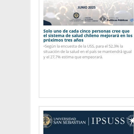
Solo uno de cada cinco personas cree que
el sistema de salud chileno mejorará en los
próximos tres años
•Según la encuesta de la USS, para el 52,3% la
situación de la salud en el país se mantendrá igual
y el 27,7% estima que empeorará.