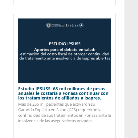
Estudio IPSUSS: 68 mil millones de pesos
anuales le costaría a Fonasa continuar con
los tratamientos de afiliados a Isapres.
Más de 256 mil pacientes que activaron su
Garantía Explícita en Salud (GES) requerirán la
continuidad de sus tratamientos en Fonasa ante la
insolvencia de las aseguradoras privadas.