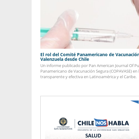
propaga a un gran númer
os entregados por la
oría sobre viajes al extranjero
onas que deben hacer...
El rol del Comité Panamericano de Vacunación
Valenzuela desde Chile
Un informe publicado por Pan American Journal Of Pub
Panamericano de Vacunación Segura (COPAVASE) en lo
transparente y efectiva en Latinoamérica y el Caribe.