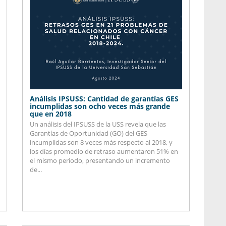
Análisis IPSUSS: Cantidad de garantías GES
incumplidas son ocho veces más grande
que en 2018
Un análisis del IPSUSS de la USS revela que las
Garantías de Oportunidad (GO) del GES
incumplidas son 8 veces más respecto al 2018, y
los días promedio de retraso aumentaron 51% en
el mismo periodo, presentando un incremento
de...