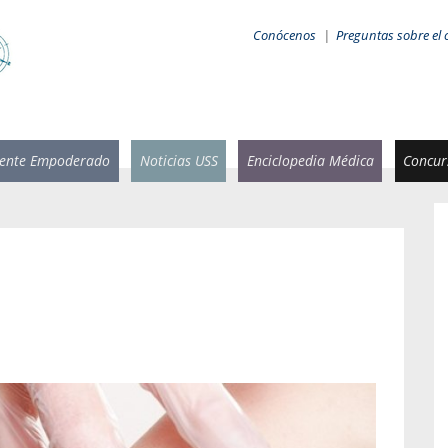
Conócenos
|
Preguntas sobre el 
iente Empoderado
Noticias USS
Enciclopedia Médica
Concurs
 Rammsy
Rosario García-Huidobro
stente de
Decana facultad de Odontología,
n Sebastián
Universidad San Sebastián.
añana
¿Cuándo será urgente la
salud bucal?
emia cuando
sa se
En Chile, nadie muere de caries ni de