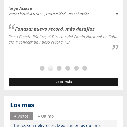
Jorge Acosta
Caro
Director Ejecutivo IPSUSS, Universidad San Sebastián.
IPSUSS
Fonasa: nuevo récord, más desafíos
En su Cuenta Pública, el Director del Fondo Nacional de Salud
La C
dio a conocer un nuevo récord: “En...
fale
Leer más
Los más
+ Vistos
+ Ultimo
Juntos son peligrosos: Medicamentos que no