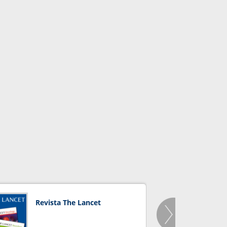
Revista The Lancet
Orga
Salu