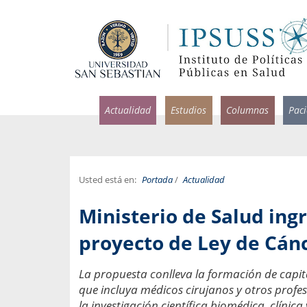
Actualidad
Estudios
Columnas
Pac
Usted está en:
Portada
/
Actualidad
rlos Pérez, Jorge Acosta y
Ignacio Rodríguez
Ministerio de Salud ing
rolina Velasco
Infectólogo y profesor asi
S, Facultad de Medicina USS.
Medicina, Universidad Sa
proyecto de Ley de Cán
ncias médicas y
Pandemias del m
La propuesta conlleva la formación de capi
idio por incapacidad
Usamos la palabra pand
que incluya médicos cirujanos y otros profes
ral
una enfermedad contagio
la investigación científica biomédica, clínica