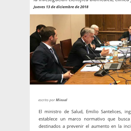
propaga a un gran númer
os entregados por la
Jueves 13 de diciembre de 2018
oría sobre viajes al extranjero
onas que deben hacer...
escrito por
Minsal
El ministro de Salud, Emilio Santelices, i
establece un marco normativo que busca d
destinados a prevenir el aumento en la inci