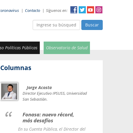
coronavirus
|
Contacto
|
Síguenos en:
Buscar
o Políticas Públicas
Observatorio de Salud
Columnas
Jorge Acosta
Car
Val
Director Ejecutivo IPSUSS, Universidad
IPSUSS
San Sebastián.
Lice
Fonasa: nuevo récord,
le t
más desafíos
La Contr
En su Cuenta Pública, el Director del