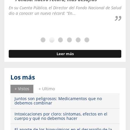
En su Cuenta Pública, el Director del Fondo Nacional de Salud
La C
dio a conocer un nuevo récord: “En...
fale
Leer más
Los más
+ Vistos
+ Ultimo
Juntos son peligrosos: Medicamentos que no
debemos combinar
Intoxicaciones por cloro: síntomas, efectos en el
cuerpo y qué no debemos hacer
El aporte de los bioquímicos en el desarrollo de la