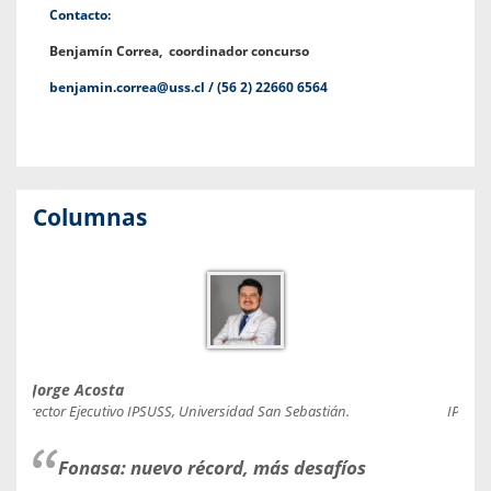
Contacto
:
Benjamín Correa, c
oordinador concurso
benjamin.correa@uss.cl / (56 2) 22660 6564
Columnas
Jorge Acosta
Caro
Director Ejecutivo IPSUSS, Universidad San Sebastián.
IPSUSS
Fonasa: nuevo récord, más desafíos