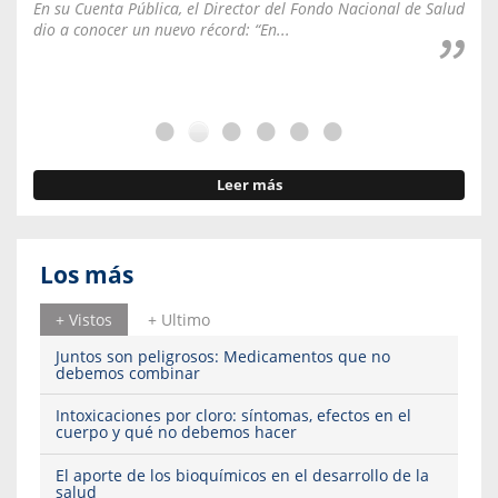
En su Cuenta Pública, el Director del Fondo Nacional de Salud
La C
dio a conocer un nuevo récord: “En...
fale
Leer más
Los más
+ Vistos
+ Ultimo
Juntos son peligrosos: Medicamentos que no
debemos combinar
Intoxicaciones por cloro: síntomas, efectos en el
cuerpo y qué no debemos hacer
El aporte de los bioquímicos en el desarrollo de la
salud