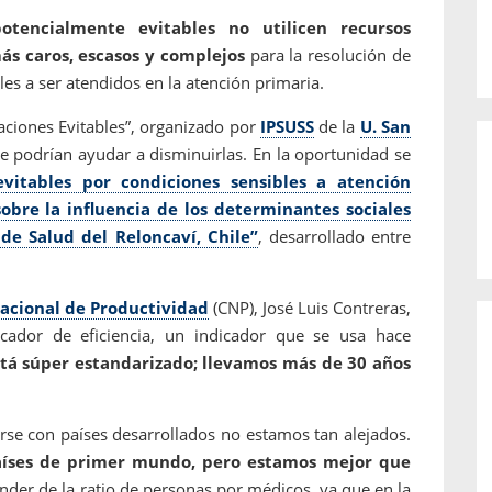
otencialmente evitables no utilicen recursos
más caros, escasos y complejos
para la resolución de
es a ser atendidos en la atención primaria.
zaciones Evitables”, organizado por
IPSUSS
de la
U. San
ue podrían ayudar a disminuirlas. En la oportunidad se
 evitables por condiciones sensibles a atención
sobre la influencia de los determinantes sociales
 de Salud del Reloncaví, Chile”
, desarrollado entre
acional de Productividad
(CNP), José Luis Contreras,
dicador de eficiencia, un indicador que se usa hace
stá súper estandarizado; llevamos más de 30 años
arse con países desarrollados no estamos tan alejados.
aíses de primer mundo, pero estamos mejor que
der de la ratio de personas por médicos, ya que en la