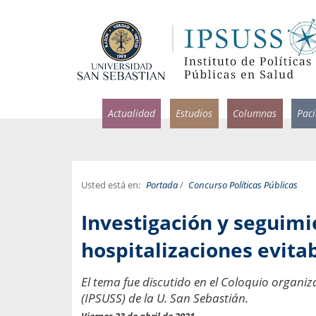
Actualidad
Estudios
Columnas
Pac
Usted está en:
Portada
/
Concurso Políticas Públicas
rlos Pérez, Jorge Acosta y
Ignacio Rodríguez
Investigación y seguimi
rolina Velasco
Infectólogo y profesor asi
S, Facultad de Medicina USS.
Medicina, Universidad Sa
hospitalizaciones evitab
ncias médicas y
Pandemias del m
El tema fue discutido en el Coloquio organiza
idio por incapacidad
Usamos la palabra pand
(IPSUSS) de la U. San Sebastián.
ral
una enfermedad contagio
Viernes 23 de abril de 2021