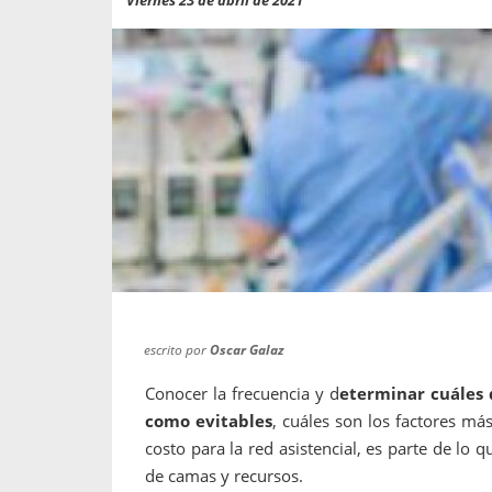
propaga a un gran númer
os entregados por la
oría sobre viajes al extranjero
onas que deben hacer...
escrito por
Oscar Galaz
Conocer la frecuencia y d
eterminar cuáles 
como evitables
, cuáles son los factores má
costo para la red asistencial, es parte de lo
de camas y recursos.