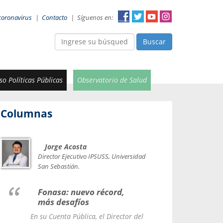
coronavirus
|
Contacto
|
Síguenos en:
Buscar
o Políticas Públicas
Observatorio de Salud
Columnas
Jorge Acosta
Car
Val
Director Ejecutivo IPSUSS, Universidad
IPSUSS
San Sebastián.
Lice
Fonasa: nuevo récord,
le t
más desafíos
La Contr
En su Cuenta Pública, el Director del