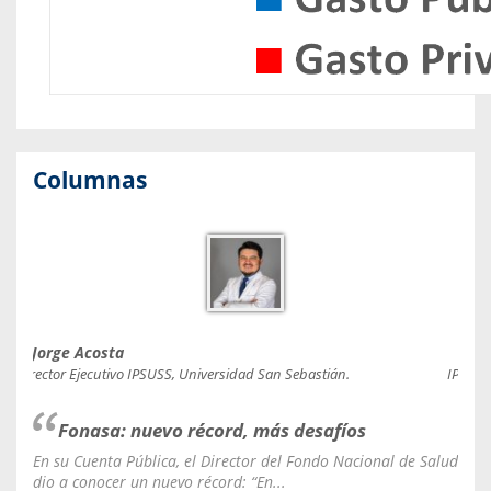
Columnas
Jorge Acosta
Caro
Director Ejecutivo IPSUSS, Universidad San Sebastián.
IPSUSS
Fonasa: nuevo récord, más desafíos
En su Cuenta Pública, el Director del Fondo Nacional de Salud
La C
dio a conocer un nuevo récord: “En...
fale