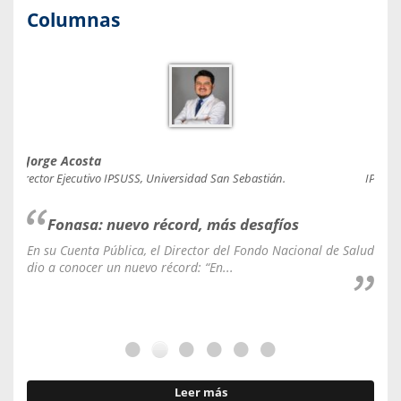
Columnas
Jorge Acosta
Caro
Director Ejecutivo IPSUSS, Universidad San Sebastián.
IPSUSS
Fonasa: nuevo récord, más desafíos
En su Cuenta Pública, el Director del Fondo Nacional de Salud
La C
dio a conocer un nuevo récord: “En...
fale
Leer más