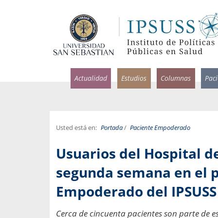
Actualidad
Estudios
Columnas
Pac
Usted está en:
Portada
/
Paciente Empoderado
rlos Pérez, Jorge Acosta y
Ignacio Rodríguez
Usuarios del Hospital d
rolina Velasco
Infectólogo y profesor asi
S, Facultad de Medicina USS.
Medicina, Universidad Sa
segunda semana en el 
ncias médicas y
Empoderado del IPSUSS
Pandemias del m
idio por incapacidad
Usamos la palabra pand
ral
una enfermedad contagio
Cerca de cincuenta pacientes son parte de 