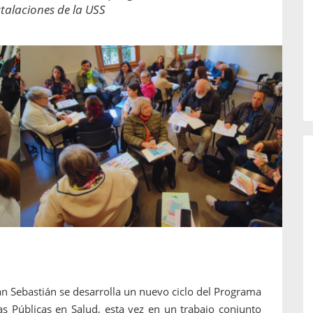
o de...
enfermedades periodontales. Sin
stalaciones de la USS
embargo, estas son las...
n Sebastián se desarrolla un nuevo ciclo del Programa
as Públicas en Salud, esta vez en un trabajo conjunto