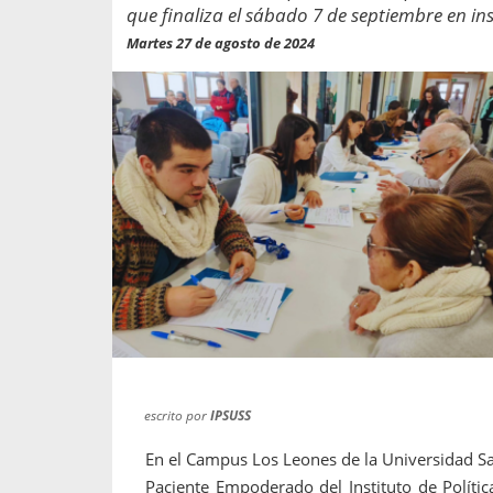
propaga a un gran númer
os entregados por la
que finaliza el sábado 7 de septiembre en in
oría sobre viajes al extranjero
Martes 27 de agosto de 2024
onas que deben hacer...
escrito por
IPSUSS
En el Campus Los Leones de la Universidad Sa
Paciente Empoderado del Instituto de Polític