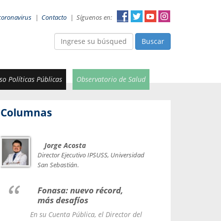
coronavirus
|
Contacto
|
Síguenos en:
Buscar
o Políticas Públicas
Observatorio de Salud
Columnas
Jorge Acosta
Car
Val
Director Ejecutivo IPSUSS, Universidad
IPSUSS
San Sebastián.
Lice
Fonasa: nuevo récord,
le t
más desafíos
La Contr
En su Cuenta Pública, el Director del