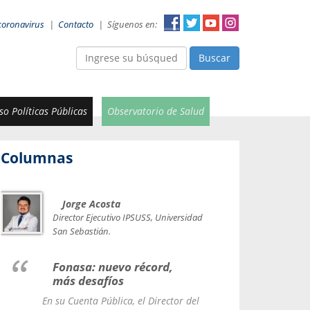
coronavirus
|
Contacto
|
Síguenos en:
Buscar
o Políticas Públicas
Observatorio de Salud
Columnas
Jorge Acosta
Car
Val
Director Ejecutivo IPSUSS, Universidad
IPSUSS
San Sebastián.
Lice
Fonasa: nuevo récord,
le t
más desafíos
La Contr
En su Cuenta Pública, el Director del