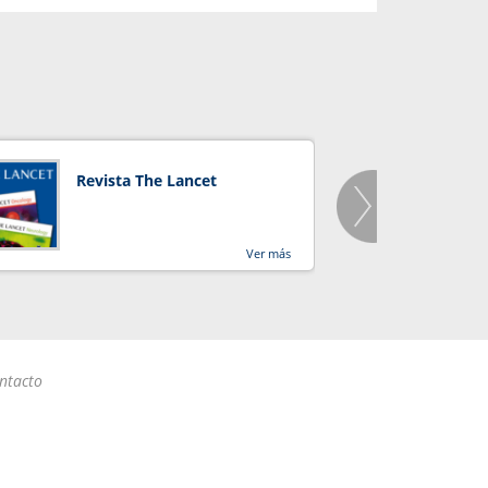
Revista The Lancet
Orga
Salu
Ver más
ntacto