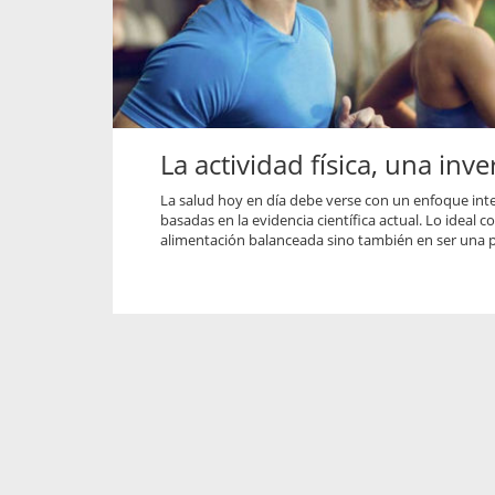
propaga a un gran númer
os entregados por la
oría sobre viajes al extranjero
onas que deben hacer...
La actividad física, una inv
La salud hoy en día debe verse con un enfoque integ
basadas en la evidencia científica actual. Lo ideal
alimentación balanceada sino también en ser una p