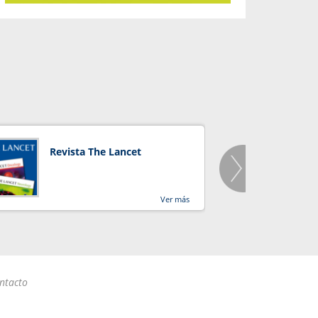
Revista The Lancet
Orga
Salu
Ver más
ntacto