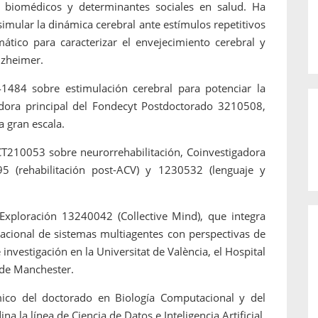
os biomédicos y determinantes sociales en salud. Ha
mular la dinámica cerebral ante estímulos repetitivos
ático para caracterizar el envejecimiento cerebral y
lzheimer.
41484 sobre estimulación cerebral para potenciar la
dora principal del Fondecyt Postdoctorado 3210508,
 gran escala.
ACT210053 sobre neurorrehabilitación, Coinvestigadora
5 (rehabilitación post-ACV) y 1230532 (lenguaje y
Exploración 13240042 (Collective Mind), que integra
tacional de sistemas multiagentes con perspectivas de
 investigación en la Universitat de València, el Hospital
d de Manchester.
ico del doctorado en Biología Computacional y del
 la línea de Ciencia de Datos e Inteligencia Artificial.