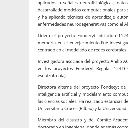
aplicados a señales neurofisiológicas, dat
desarrollado modelos computacionales para si
y ha aplicado técnicas de aprendizaje autom
enfermedades neurodegenerativas como el A
Lidera el proyecto Fondecyt Iniciación 112
memoria en el envejecimiento.Fue investiga
centrado en el modelado de redes cerebrales a
Investigadora asociada del proyecto Anillo 
en los proyectos Fondecyt Regular 124169
esquizofrenia).
Directora alterna del proyecto Fondecyt de 
inteligencia artificial y modelamiento compu
las ciencias sociales. Ha realizado estancias de
Universitario Cruces (Bilbao) y la Universida
Miembro del claustro y del Comité Académ
doctorado en Ingeniería, donde además coordina