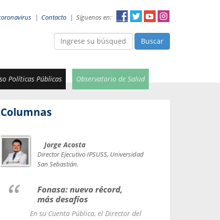
coronavirus
|
Contacto
|
Síguenos en:
Buscar
o Políticas Públicas
Observatorio de Salud
Columnas
Jorge Acosta
Car
Val
Director Ejecutivo IPSUSS, Universidad
IPSUSS
San Sebastián.
Lice
Fonasa: nuevo récord,
le t
más desafíos
La Contr
En su Cuenta Pública, el Director del