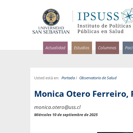
Actualidad
Estudios
Columnas
Pac
Usted está en:
Portada
/
Observatorio de Salud
rlos Pérez, Jorge Acosta y
Ignacio Rodríguez
Monica Otero Ferreiro, 
rolina Velasco
Infectólogo y profesor asi
S, Facultad de Medicina USS.
Medicina, Universidad Sa
monica.otero@uss.cl
ncias médicas y
Pandemias del m
Miércoles 10 de septiembre de 2025
idio por incapacidad
Usamos la palabra pand
ral
una enfermedad contagio