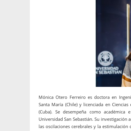
propaga a un gran númer
os entregados por la
oría sobre viajes al extranjero
onas que deben hacer...
Mónica Otero Ferreiro es doctora en Ingenie
Santa María (Chile) y licenciada en Ciencia
(Cuba). Se desempeña como académica e i
Universidad San Sebastián. Su investigación 
las oscilaciones cerebrales y la estimulación