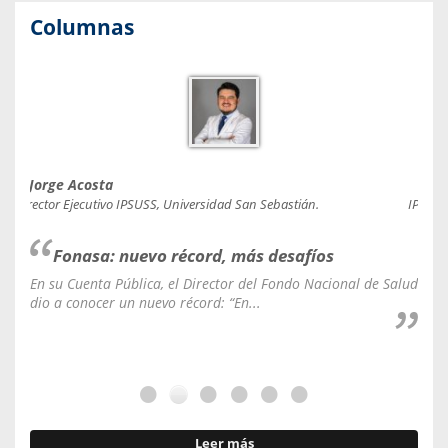
Columnas
Jorge Acosta
Caro
Director Ejecutivo IPSUSS, Universidad San Sebastián.
IPSUSS
Fonasa: nuevo récord, más desafíos
En su Cuenta Pública, el Director del Fondo Nacional de Salud
La C
dio a conocer un nuevo récord: “En...
fale
Leer más