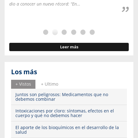
dio a conocer un nuevo récord: “En...
fale
Leer más
Los más
+ Vistos
+ Ultimo
Juntos son peligrosos: Medicamentos que no
debemos combinar
Intoxicaciones por cloro: síntomas, efectos en el
cuerpo y qué no debemos hacer
El aporte de los bioquímicos en el desarrollo de la
salud