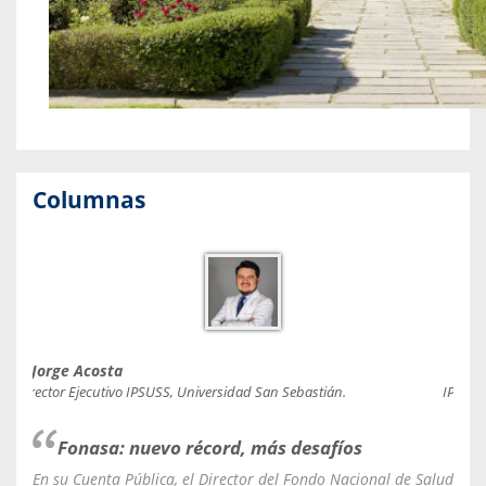
Columnas
Jorge Acosta
Caro
Director Ejecutivo IPSUSS, Universidad San Sebastián.
IPSUSS
Fonasa: nuevo récord, más desafíos
En su Cuenta Pública, el Director del Fondo Nacional de Salud
La C