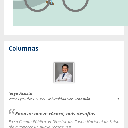
Columnas
Jorge Acosta
Caro
Director Ejecutivo IPSUSS, Universidad San Sebastián.
IPSUSS
Fonasa: nuevo récord, más desafíos
En su Cuenta Pública, el Director del Fondo Nacional de Salud
La C
dio a conocer un nuevo récord: “En...
fale