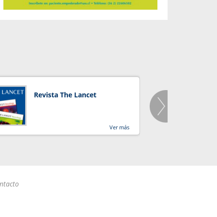
Revista The Lancet
Orga
Salu
Ver más
ntacto