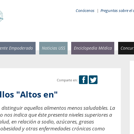
Conócenos
|
Preguntas sobre el 
iente Empoderado
Noticias USS
Enciclopedia Médica
Concurs
Comparte en:
 Rammsy
Rosario García-Huidobro
llos "Altos en"
stente de
Decana facultad de Odontología,
n Sebastián
Universidad San Sebastián.
 distinguir aquellos alimentos menos saludables. La
 nos indica que éste presenta niveles superiores a
añana
¿Cuándo será urgente la
salud bucal?
Salud, en relación a sodio, azúcares, grasas
emia cuando
la obesidad y otras enfermedades crónicas como
sa se
En Chile, nadie muere de caries ni de