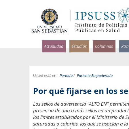
Actualidad
Estudios
Columnas
Pac
Usted está en:
Portada
/
Paciente Empoderado
rlos Pérez, Jorge Acosta y
Ignacio Rodríguez
Por qué fijarse en los se
rolina Velasco
Infectólogo y profesor asi
S, Facultad de Medicina USS.
Medicina, Universidad Sa
Los sellos de advertencia “ALTO EN” permiten
presencia de uno o más sellos en un producto
ncias médicas y
Pandemias del m
idio por incapacidad
los límites establecidos por el Ministerio de 
Usamos la palabra pand
ral
saturadas o calorías, los que se asocian a 
una enfermedad contagio