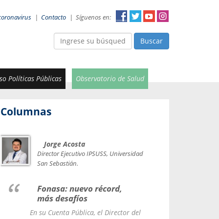
coronavirus
|
Contacto
|
Síguenos en:
Buscar
o Políticas Públicas
Observatorio de Salud
Columnas
Jorge Acosta
Car
Val
Director Ejecutivo IPSUSS, Universidad
IPSUSS
San Sebastián.
Lice
Fonasa: nuevo récord,
le t
más desafíos
La Contr
En su Cuenta Pública, el Director del