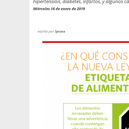
hipertensión, diabetes, infartos, y algunos c
propaga a un gran númer
os entregados por la
oría sobre viajes al extranjero
Miércoles 16 de enero de 2019
onas que deben hacer...
escrito por
Ipsuss