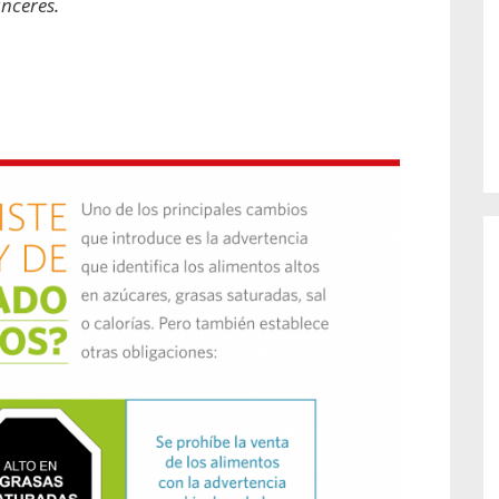
ánceres.
o de...
enfermedades periodontales. Sin
embargo, estas son las...