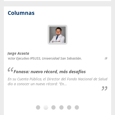
Columnas
Jorge Acosta
Caro
Director Ejecutivo IPSUSS, Universidad San Sebastián.
IPSUSS
Fonasa: nuevo récord, más desafíos
En su Cuenta Pública, el Director del Fondo Nacional de Salud
La C
dio a conocer un nuevo récord: “En...
fale