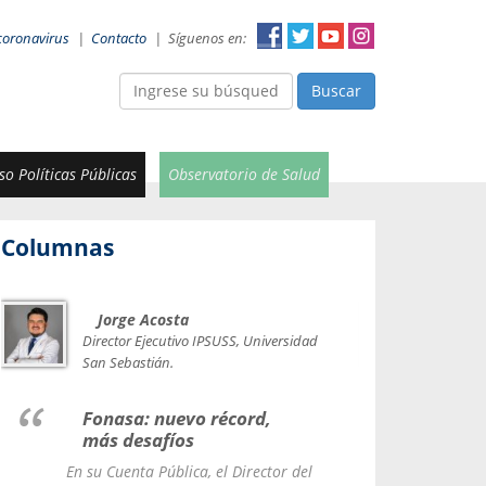
coronavirus
|
Contacto
|
Síguenos en:
Buscar
o Políticas Públicas
Observatorio de Salud
Columnas
Jorge Acosta
Car
Val
Director Ejecutivo IPSUSS, Universidad
IPSUSS
San Sebastián.
Lice
Fonasa: nuevo récord,
le t
más desafíos
La Contr
En su Cuenta Pública, el Director del