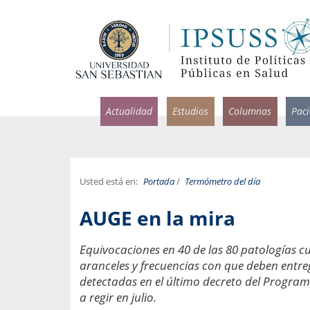
Actualidad
Estudios
Columnas
Pac
Usted está en:
Portada
/
Termómetro del día
rlos Pérez, Jorge Acosta y
Ignacio Rodríguez
AUGE en la mira
rolina Velasco
Infectólogo y profesor asi
S, Facultad de Medicina USS.
Medicina, Universidad Sa
Equivocaciones en 40 de las 80 patologías c
aranceles y frecuencias con que deben entreg
ncias médicas y
Pandemias del m
idio por incapacidad
detectadas en el último decreto del Progra
Usamos la palabra pand
ral
a regir en julio.
una enfermedad contagio