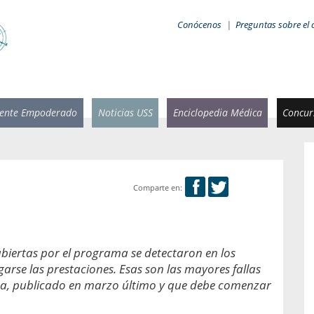
Conócenos
|
Preguntas sobre el 
iente Empoderado
Noticias USS
Enciclopedia Médica
Concurs
Comparte en:
 Rammsy
Rosario García-Huidobro
stente de
Decana facultad de Odontología,
n Sebastián
Universidad San Sebastián.
ubiertas por el programa se detectaron en los
arse las prestaciones. Esas son las mayores fallas
añana
¿Cuándo será urgente la
salud bucal?
ma, publicado en marzo último y que debe comenzar
emia cuando
sa se
En Chile, nadie muere de caries ni de