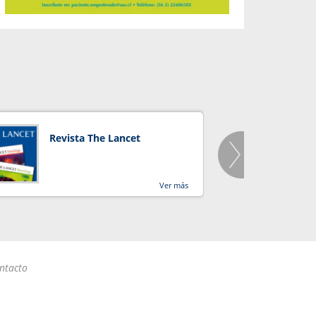
Revista The Lancet
Orga
Salu
Ver más
ntacto