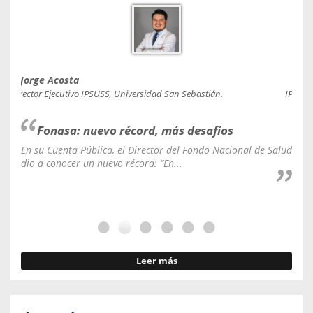
Jorge Acosta
Caro
Director Ejecutivo IPSUSS, Universidad San Sebastián.
IPSUSS
Fonasa: nuevo récord, más desafíos
En su Cuenta Pública, el Director del Fondo Nacional de Salud
La C
dio a conocer un nuevo récord: “En...
fale
Leer más