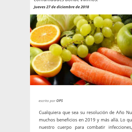
propaga a un gran númer
os entregados por la
Jueves 27 de diciembre de 2018
oría sobre viajes al extranjero
onas que deben hacer...
escrito por
OPS
Cualquiera que sea su resolución de Año Nue
muchos beneficios en 2019 y más allá. Lo q
nuestro cuerpo para combatir infeccione