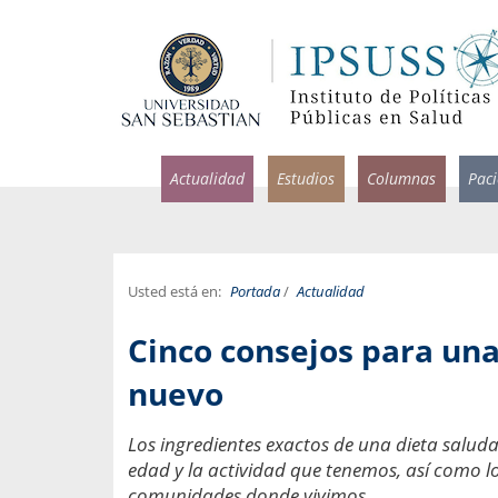
Actualidad
Estudios
Columnas
Pac
Usted está en:
Portada
/
Actualidad
rlos Pérez, Jorge Acosta y
Ignacio Rodríguez
Cinco consejos para una
rolina Velasco
Infectólogo y profesor asi
S, Facultad de Medicina USS.
Medicina, Universidad Sa
nuevo
ncias médicas y
Pandemias del m
Los ingredientes exactos de una dieta salud
idio por incapacidad
Usamos la palabra pand
edad y la actividad que tenemos, así como lo
ral
una enfermedad contagio
comunidades donde vivimos.