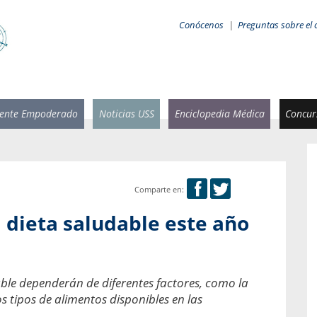
Conócenos
|
Preguntas sobre el 
iente Empoderado
Noticias USS
Enciclopedia Médica
Concurs
Comparte en:
 Rammsy
Rosario García-Huidobro
 dieta saludable este año
stente de
Decana facultad de Odontología,
n Sebastián
Universidad San Sebastián.
añana
¿Cuándo será urgente la
able dependerán de diferentes factores, como la
salud bucal?
emia cuando
s tipos de alimentos disponibles en las
sa se
En Chile, nadie muere de caries ni de