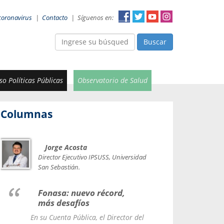
coronavirus
|
Contacto
|
Síguenos en:
Buscar
o Políticas Públicas
Observatorio de Salud
Columnas
Jorge Acosta
Car
Val
Director Ejecutivo IPSUSS, Universidad
IPSUSS
San Sebastián.
Lice
Fonasa: nuevo récord,
le t
más desafíos
La Contr
En su Cuenta Pública, el Director del