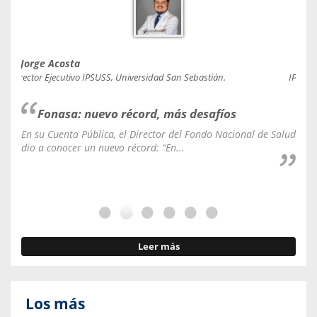
Jorge Acosta
Caro
Director Ejecutivo IPSUSS, Universidad San Sebastián.
IPSUSS
Fonasa: nuevo récord, más desafíos
En su Cuenta Pública, el Director del Fondo Nacional de Salud
La C
dio a conocer un nuevo récord: “En...
fale
Leer más
Los más