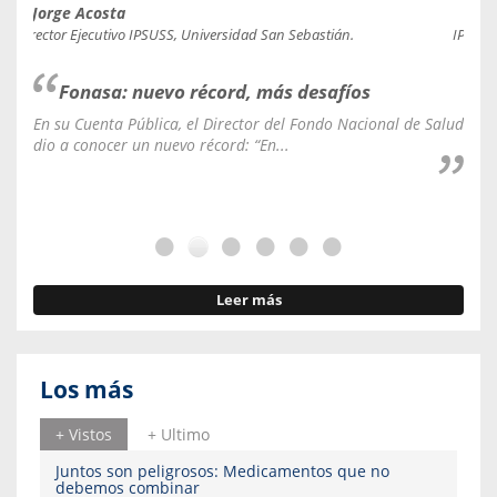
Jorge Acosta
Caro
Director Ejecutivo IPSUSS, Universidad San Sebastián.
IPSUSS
Fonasa: nuevo récord, más desafíos
En su Cuenta Pública, el Director del Fondo Nacional de Salud
La C
dio a conocer un nuevo récord: “En...
fale
Leer más
Los más
+ Vistos
+ Ultimo
Juntos son peligrosos: Medicamentos que no
debemos combinar