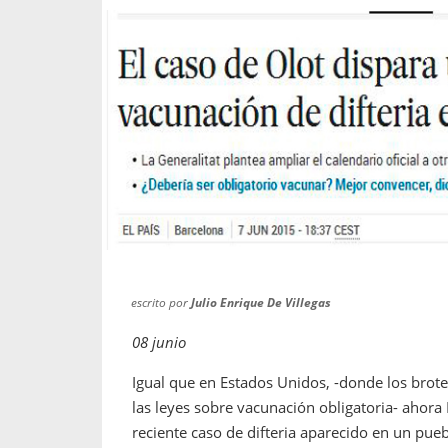
propaga a un gran númer
os entregados por la
oría sobre viajes al extranjero
onas que deben hacer...
escrito por
Julio Enrique De Villegas
08 junio
Igual que en Estados Unidos, -donde los brot
las leyes sobre vacunación obligatoria- ahora 
reciente caso de difteria aparecido en un pue