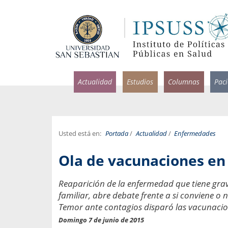
Actualidad
Estudios
Columnas
Pac
Usted está en:
Portada
/
Actualidad
/
Enfermedades
rlos Pérez, Jorge Acosta y
Ignacio Rodríguez
Ola de vacunaciones en 
rolina Velasco
Infectólogo y profesor asi
S, Facultad de Medicina USS.
Medicina, Universidad Sa
Reaparición de la enfermedad que tiene gra
familiar, abre debate frente a si conviene o n
ncias médicas y
Pandemias del m
idio por incapacidad
Temor ante contagios disparó las vacunacio
Usamos la palabra pand
ral
Domingo 7 de junio de 2015
una enfermedad contagio