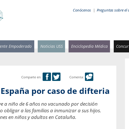
Conócenos
|
Preguntas sobre el 
iente Empoderado
Noticias USS
Enciclopedia Médica
Concurs
Comparte en:
Comenta:
 Rammsy
Rosario García-Huidobro
España por caso de difteria
stente de
Decana facultad de Odontología,
n Sebastián
Universidad San Sebastián.
ve a niño de 6 años no vacunado por decisión
o obligar a las familias a inmunizar a sus hijos.
añana
¿Cuándo será urgente la
salud bucal?
nes en niños y adultos en Cataluña.
emia cuando
sa se
En Chile, nadie muere de caries ni de