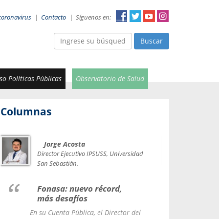
coronavirus
|
Contacto
|
Síguenos en:
Buscar
o Políticas Públicas
Observatorio de Salud
Columnas
Jorge Acosta
Car
Val
Director Ejecutivo IPSUSS, Universidad
IPSUSS
San Sebastián.
Lice
Fonasa: nuevo récord,
le t
más desafíos
La Contr
En su Cuenta Pública, el Director del