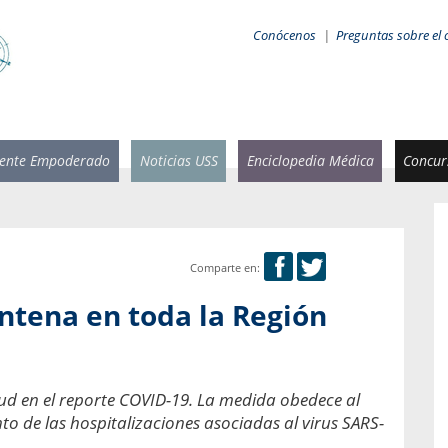
Conócenos
|
Preguntas sobre el 
iente Empoderado
Noticias USS
Enciclopedia Médica
Concurs
Comparte en:
 Rammsy
Rosario García-Huidobro
ntena en toda la Región
stente de
Decana facultad de Odontología,
n Sebastián
Universidad San Sebastián.
añana
¿Cuándo será urgente la
lud en el reporte COVID-19. La medida obedece al
salud bucal?
emia cuando
o de las hospitalizaciones asociadas al virus SARS-
sa se
En Chile, nadie muere de caries ni de