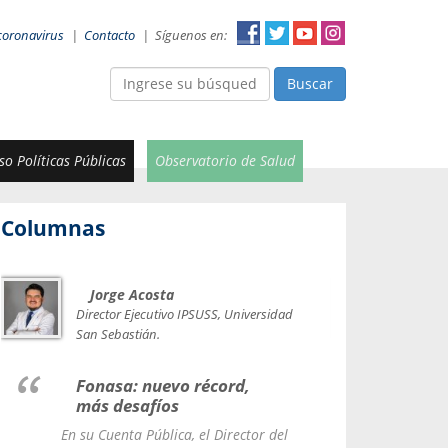
coronavirus
|
Contacto
|
Síguenos en:
Buscar
o Políticas Públicas
Observatorio de Salud
Columnas
Jorge Acosta
Car
Val
Director Ejecutivo IPSUSS, Universidad
IPSUSS
San Sebastián.
Lice
Fonasa: nuevo récord,
le t
más desafíos
La Contr
En su Cuenta Pública, el Director del