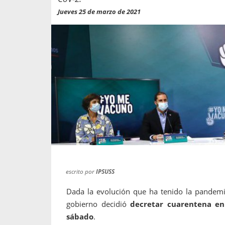
propaga a un gran númer
os entregados por la
Jueves 25 de marzo de 2021
oría sobre viajes al extranjero
onas que deben hacer...
escrito por
IPSUSS
Dada la evolución que ha tenido la pandemi
gobierno decidió
decretar cuarentena en
sábado
.