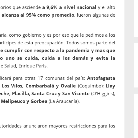
torios que asciende
a 9,6% a nivel nacional
y el alto
 alcanza al 95% como promedio
, fueron algunas de
ia, como gobierno y es por eso que le pedimos a los
artícipes de esta preocupación. Todos somos parte del
e cumplir con respecto a la pandemia y más que
 uno se cuida, cuida a los demás y evita la
 de Salud, Enrique Paris.
icará para otras 17 comunas del país:
Antofagasta
;
Los Vilos, Combarbalá y Ovalle
(Coquimbo);
Llay
eche, Placilla, Santa Cruz y San Vicente
(O’Higgins);
y
Melipeuco y Gorbea
(La Araucanía).
utoridades anunciaron mayores restricciones para los