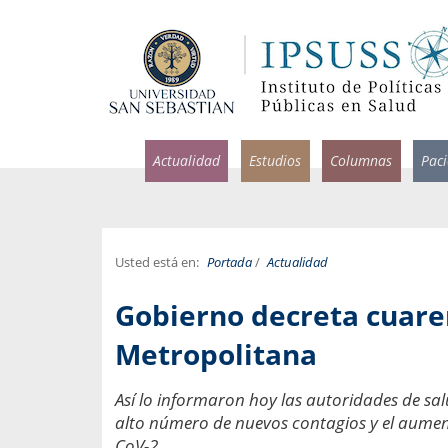
Actualidad
Estudios
Columnas
Pac
Usted está en:
Portada
/
Actualidad
rlos Pérez, Jorge Acosta y
Ignacio Rodríguez
Gobierno decreta cuare
rolina Velasco
Infectólogo y profesor asi
S, Facultad de Medicina USS.
Medicina, Universidad Sa
Metropolitana
ncias médicas y
Pandemias del m
Así lo informaron hoy las autoridades de sa
idio por incapacidad
Usamos la palabra pand
alto número de nuevos contagios y el aument
ral
una enfermedad contagio
CoV-2.