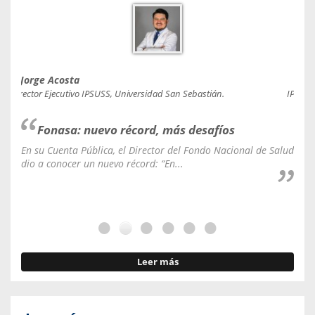
Jorge Acosta
Caro
Director Ejecutivo IPSUSS, Universidad San Sebastián.
IPSUSS
Fonasa: nuevo récord, más desafíos
En su Cuenta Pública, el Director del Fondo Nacional de Salud
La C
dio a conocer un nuevo récord: “En...
fale
Leer más