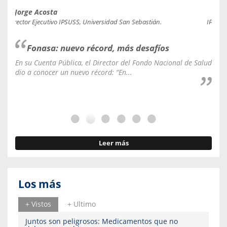
Jorge Acosta
Caro
Director Ejecutivo IPSUSS, Universidad San Sebastián.
IPSUSS
Fonasa: nuevo récord, más desafíos
En su Cuenta Pública, el Director del Fondo Nacional de Salud
La C
dio a conocer un nuevo récord: “En...
fale
Leer más
Los más
+ Vistos
+ Ultimo
Juntos son peligrosos: Medicamentos que no