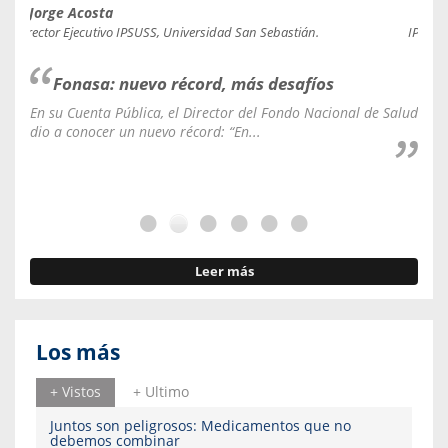
Jorge Acosta
Caro
Director Ejecutivo IPSUSS, Universidad San Sebastián.
IPSUSS
Fonasa: nuevo récord, más desafíos
En su Cuenta Pública, el Director del Fondo Nacional de Salud
La C
dio a conocer un nuevo récord: “En...
fale
Leer más
Los más
+ Vistos
+ Ultimo
Juntos son peligrosos: Medicamentos que no
debemos combinar