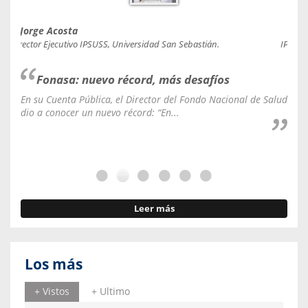
Jorge Acosta
Caro
Director Ejecutivo IPSUSS, Universidad San Sebastián.
IPSUSS
Fonasa: nuevo récord, más desafíos
En su Cuenta Pública, el Director del Fondo Nacional de Salud
La C
dio a conocer un nuevo récord: “En...
fale
Leer más
Los más
+ Vistos
+ Ultimo