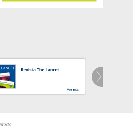
Revista The Lancet
Orga
Salu
Ver más
ntacto