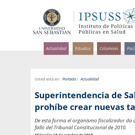
Actualidad
Estudios
Columnas
Pac
Usted está en:
Portada
/
Actualidad
rlos Pérez, Jorge Acosta y
Ignacio Rodríguez
Superintendencia de Sa
rolina Velasco
Infectólogo y profesor asi
S, Facultad de Medicina USS.
Medicina, Universidad Sa
prohíbe crear nuevas ta
ncias médicas y
Pandemias del m
De esta forma el organismo fiscalizador da 
idio por incapacidad
Usamos la palabra pand
fallo del Tribunal Constitucional de 2010.
ral
una enfermedad contagio
Miércoles 24 de octubre de 2018