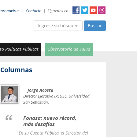
coronavirus
|
Contacto
|
Síguenos en:
Buscar
o Políticas Públicas
Observatorio de Salud
Columnas
Jorge Acosta
Car
Val
Director Ejecutivo IPSUSS, Universidad
IPSUSS
San Sebastián.
Lice
Fonasa: nuevo récord,
le t
más desafíos
La Contr
En su Cuenta Pública, el Director del