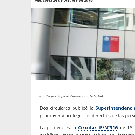
propaga a un gran númer
os entregados por la
oría sobre viajes al extranjero
onas que deben hacer...
escrito por
Superintendencia de Salud
Dos circulares publicó la
Superintendenci
promover y proteger los derechos de las pers
La primera es la
Circular IF/N°316
de 18 d
prohíben crear nuevas tablas de factore