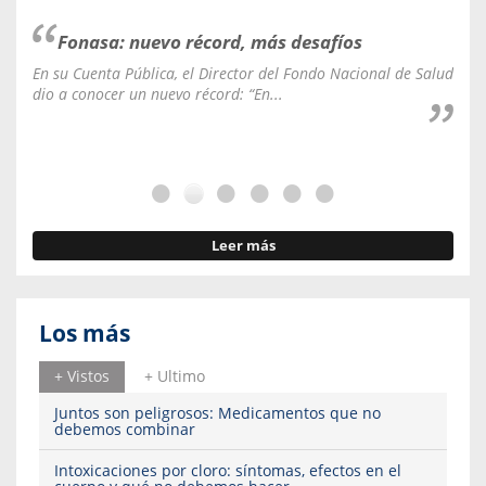
Fonasa: nuevo récord, más desafíos
En su Cuenta Pública, el Director del Fondo Nacional de Salud
La C
dio a conocer un nuevo récord: “En...
fale
Leer más
Los más
+ Vistos
+ Ultimo
Juntos son peligrosos: Medicamentos que no
debemos combinar
Intoxicaciones por cloro: síntomas, efectos en el