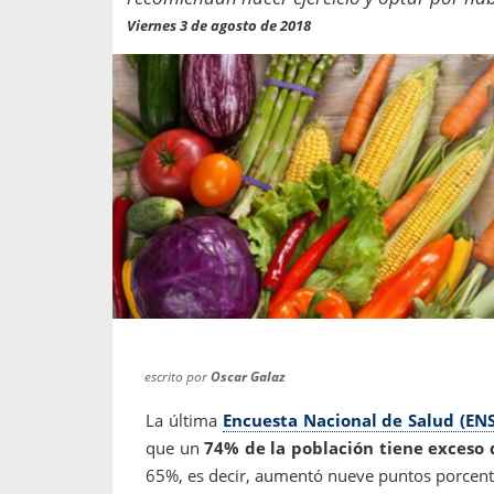
propaga a un gran númer
os entregados por la
Viernes 3 de agosto de 2018
oría sobre viajes al extranjero
onas que deben hacer...
escrito por
Oscar Galaz
La última
Encuesta Nacional de Salud (EN
que un
74% de la población tiene exceso 
65%, es decir, aumentó nueve puntos porcent