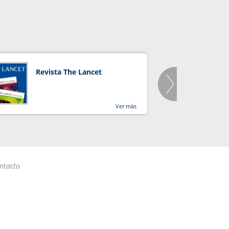
Revista The Lancet
Orga
Salu
Ver más
ntacto