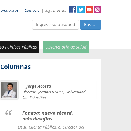
coronavirus
|
Contacto
|
Síguenos en:
Buscar
o Políticas Públicas
Observatorio de Salud
Columnas
Jorge Acosta
Car
Val
Director Ejecutivo IPSUSS, Universidad
IPSUSS
San Sebastián.
Lice
Fonasa: nuevo récord,
le t
más desafíos
La Contr
En su Cuenta Pública, el Director del