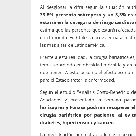
Al desglosar la cifra según la situación nutri
39,8% presenta sobrepeso y un 3,3% es o
estaría en la categoría de riesgo cardiovas
estima que las personas que estarán afectadas
en el mundo. En Chile, la prevalencia actual
las más altas de Latinoamérica.
Frente a esta realidad, la cirugía bariátrica 
tema, sobretodo en obesidad mórbida y en pa
que tienen. A esto se suma el efecto económi
para el Estado tratar la enfermedad.
Según el estudio “Análisis Costo-Beneficio de
Asociados y presentado la semana pasad
las isapres y Fonasa podrían recuperar e
cirugía bariátrica por paciente, al ev
diabetes, hipertensión y cáncer.
La investigación puntualiza, además, que po