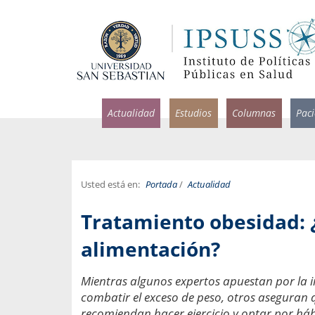
Actualidad
Estudios
Columnas
Pac
Usted está en:
Portada
/
Actualidad
rlos Pérez, Jorge Acosta y
Ignacio Rodríguez
Tratamiento obesidad: ¿
rolina Velasco
Infectólogo y profesor asi
S, Facultad de Medicina USS.
Medicina, Universidad Sa
alimentación?
ncias médicas y
Pandemias del m
Mientras algunos expertos apuestan por la 
idio por incapacidad
Usamos la palabra pand
combatir el exceso de peso, otros aseguran 
ral
una enfermedad contagio
recomiendan hacer ejercicio y optar por háb