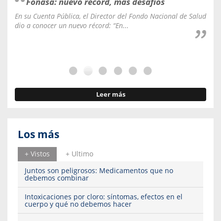
Fonasa: nuevo récord, más desafíos
En su Cuenta Pública, el Director del Fondo Nacional de Salud
La C
dio a conocer un nuevo récord: “En...
fale
Leer más
Los más
+ Vistos
+ Ultimo
Juntos son peligrosos: Medicamentos que no
debemos combinar
Intoxicaciones por cloro: síntomas, efectos en el
cuerpo y qué no debemos hacer