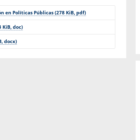
o de...
enfermedades periodontales. Sin
embargo, estas son las...
 en Políticas Públicas (278 KiB, pdf)
 KiB, doc)
B, docx)