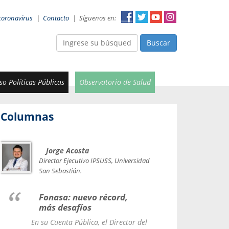
coronavirus
|
Contacto
|
Síguenos en:
Buscar
o Políticas Públicas
Observatorio de Salud
Columnas
Jorge Acosta
Car
Val
Director Ejecutivo IPSUSS, Universidad
IPSUSS
San Sebastián.
Lice
Fonasa: nuevo récord,
le t
más desafíos
La Contr
En su Cuenta Pública, el Director del