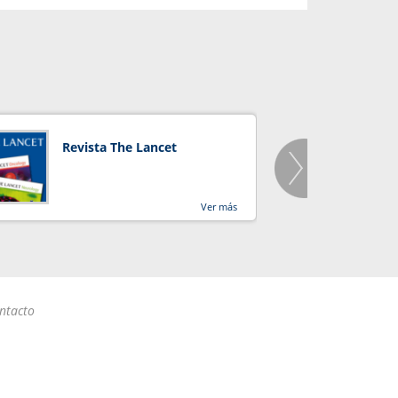
Revista The Lancet
Orga
Salu
Ver más
ntacto