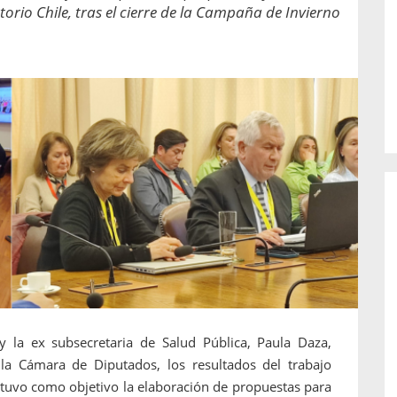
o de...
enfermedades periodontales. Sin
atorio Chile, tras el cierre de la Campaña de Invierno
embargo, estas son las...
y la ex subsecretaria de Salud Pública, Paula Daza,
la Cámara de Diputados, los resultados del trabajo
 tuvo como objetivo la elaboración de propuestas para