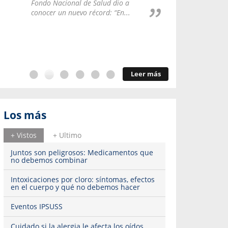
Repúblic
Fondo Nacional de Salud dio a
del esqu
conocer un nuevo récord: “En...
Leer más
Los más
+ Vistos
+ Ultimo
Juntos son peligrosos: Medicamentos que
no debemos combinar
Intoxicaciones por cloro: síntomas, efectos
en el cuerpo y qué no debemos hacer
Eventos IPSUSS
Cuidado si la alergia le afecta los oídos