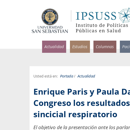
Actualidad
Estudios
Columnas
Pac
Usted está en:
Portada
/
Actualidad
rlos Pérez, Jorge Acosta y
Ignacio Rodríguez
Enrique Paris y Paula D
rolina Velasco
Infectólogo y profesor asi
S, Facultad de Medicina USS.
Medicina, Universidad Sa
Congreso los resultados 
ncias médicas y
sincicial respiratorio
Pandemias del m
idio por incapacidad
Usamos la palabra pand
ral
una enfermedad contagio
El objetivo de la presentación ante los parl