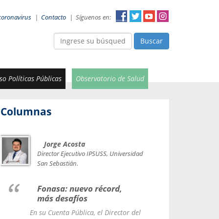
coronavirus
|
Contacto
|
Síguenos en:
Buscar
o Políticas Públicas
Observatorio de Salud
Columnas
Jorge Acosta
Car
Val
Director Ejecutivo IPSUSS, Universidad
IPSUSS
San Sebastián.
Lice
Fonasa: nuevo récord,
le t
más desafíos
La Contr
En su Cuenta Pública, el Director del