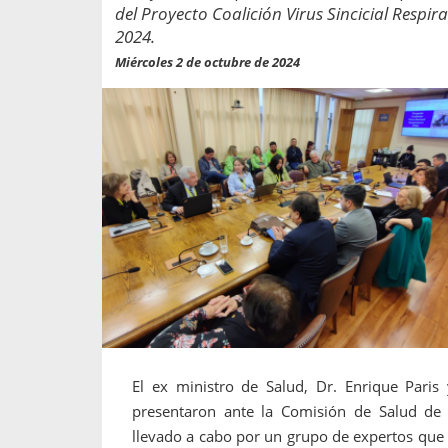
propaga a un gran númer
os entregados por la
del Proyecto Coalición Virus Sincicial Respir
oría sobre viajes al extranjero
2024.
onas que deben hacer...
Miércoles 2 de octubre de 2024
El ex ministro de Salud, Dr. Enrique Paris 
presentaron ante la Comisión de Salud de 
llevado a cabo por un grupo de expertos que