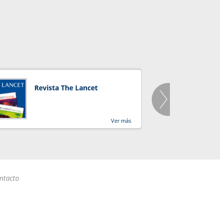
Revista The Lancet
Orga
Salu
Ver más
ntacto