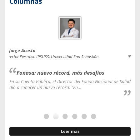
Columnas
Jorge Acosta
Caro
Director Ejecutivo IPSUSS, Universidad San Sebastián.
IPSUSS
Fonasa: nuevo récord, más desafíos
En su Cuenta Pública, el Director del Fondo Nacional de Salud
La C
dio a conocer un nuevo récord: “En...
fale
Leer más