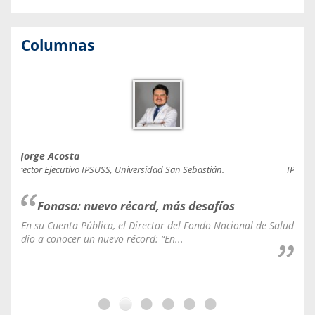
Columnas
Jorge Acosta
Caro
Director Ejecutivo IPSUSS, Universidad San Sebastián.
IPSUSS
Fonasa: nuevo récord, más desafíos
En su Cuenta Pública, el Director del Fondo Nacional de Salud
La C
dio a conocer un nuevo récord: “En...
fale