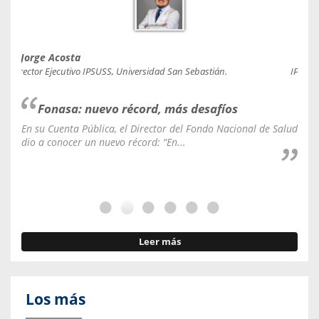
Jorge Acosta
Caro
Director Ejecutivo IPSUSS, Universidad San Sebastián.
IPSUSS
Fonasa: nuevo récord, más desafíos
En su Cuenta Pública, el Director del Fondo Nacional de Salud
La C
dio a conocer un nuevo récord: “En...
fale
Leer más
Los más