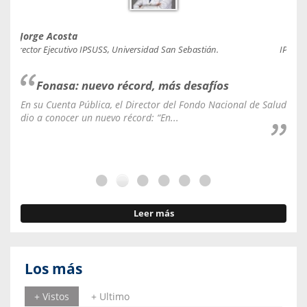
Jorge Acosta
Caro
Director Ejecutivo IPSUSS, Universidad San Sebastián.
IPSUSS
Fonasa: nuevo récord, más desafíos
En su Cuenta Pública, el Director del Fondo Nacional de Salud
La C
dio a conocer un nuevo récord: “En...
fale
Leer más
Los más
+ Vistos
+ Ultimo