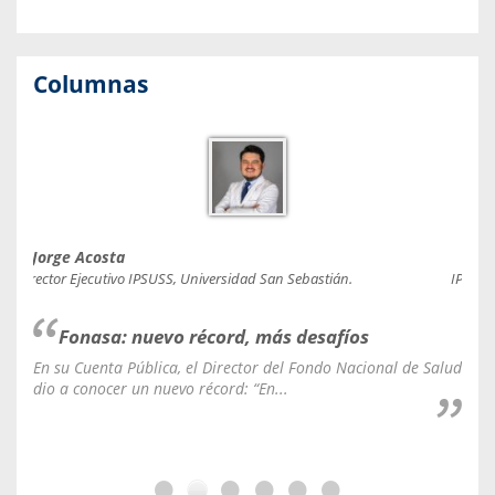
Columnas
Jorge Acosta
Caro
Director Ejecutivo IPSUSS, Universidad San Sebastián.
IPSUSS
Fonasa: nuevo récord, más desafíos
En su Cuenta Pública, el Director del Fondo Nacional de Salud
La C
dio a conocer un nuevo récord: “En...
fale