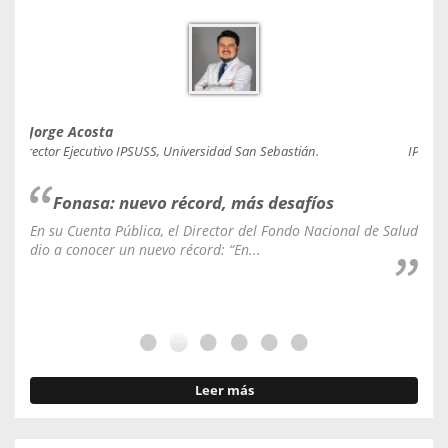
Jorge Acosta
Caro
Director Ejecutivo IPSUSS, Universidad San Sebastián.
IPSUSS
Fonasa: nuevo récord, más desafíos
En su Cuenta Pública, el Director del Fondo Nacional de Salud
La C
dio a conocer un nuevo récord: “En...
fale
Leer más