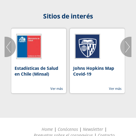
Sitios de interés
Estadísticas de Salud
Johns Hopkins Map
R
en Chile (Minsal)
Covid-19
Ver más
Ver más
Home
|
Conócenos
|
Newsletter
|
Preguntas sobre el coronavirus
|
Contacto