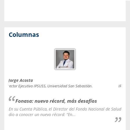
Columnas
Jorge Acosta
Caro
Director Ejecutivo IPSUSS, Universidad San Sebastián.
IPSUSS
Fonasa: nuevo récord, más desafíos
En su Cuenta Pública, el Director del Fondo Nacional de Salud
La C
dio a conocer un nuevo récord: “En...
fale