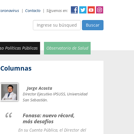
coronavirus
|
Contacto
|
Síguenos en:
Buscar
o Políticas Públicas
Observatorio de Salud
Columnas
Jorge Acosta
Car
Val
Director Ejecutivo IPSUSS, Universidad
IPSUSS
San Sebastián.
Lice
Fonasa: nuevo récord,
le t
más desafíos
La Contr
En su Cuenta Pública, el Director del