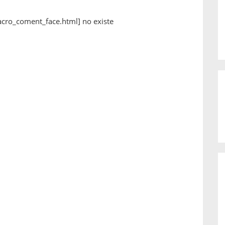
acro_coment_face.html] no existe
7