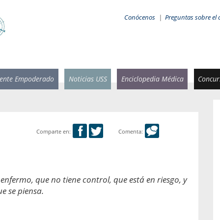
Conócenos
|
Preguntas sobre el 
iente Empoderado
Noticias USS
Enciclopedia Médica
Concurs
Comparte en:
Comenta:
 Rammsy
Rosario García-Huidobro
stente de
Decana facultad de Odontología,
n Sebastián
Universidad San Sebastián.
enfermo, que no tiene control, que está en riesgo, y
añana
¿Cuándo será urgente la
e se piensa.
salud bucal?
emia cuando
sa se
En Chile, nadie muere de caries ni de