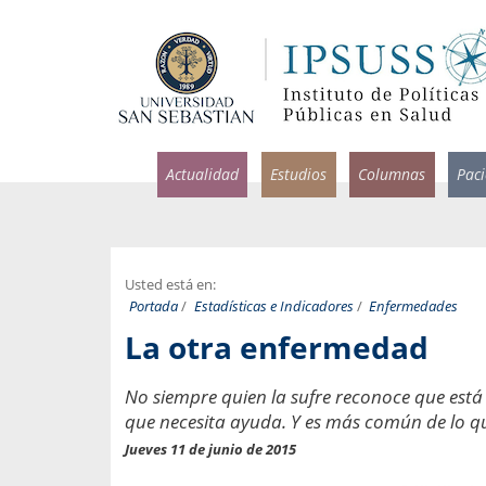
Actualidad
Estudios
Columnas
Pac
Usted está en:
Portada
/
Estadísticas e Indicadores
/
Enfermedades
rlos Pérez, Jorge Acosta y
Ignacio Rodríguez
La otra enfermedad
rolina Velasco
Infectólogo y profesor asi
S, Facultad de Medicina USS.
Medicina, Universidad Sa
No siempre quien la sufre reconoce que está 
ncias médicas y
Pandemias del m
que necesita ayuda. Y es más común de lo qu
idio por incapacidad
Jueves 11 de junio de 2015
Usamos la palabra pand
ral
una enfermedad contagio