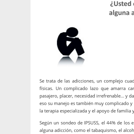
propaga a un gran númer
os entregados por la
oría sobre viajes al extranjero
onas que deben hacer...
Se trata de las adicciones, un complejo cuad
físicas. Un complicado lazo que amarra car
pasajero, placer, necesidad irrefrenable... y
eso su manejo es también muy complicado y r
la terapia especializada y el apoyo de familia 
Según un sondeo de IPSUSS, el 44% de los e
alguna adicción, como el tabaquismo, el alcoho