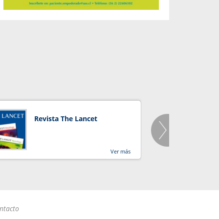
Revista The Lancet
Orga
Salu
Ver más
ntacto