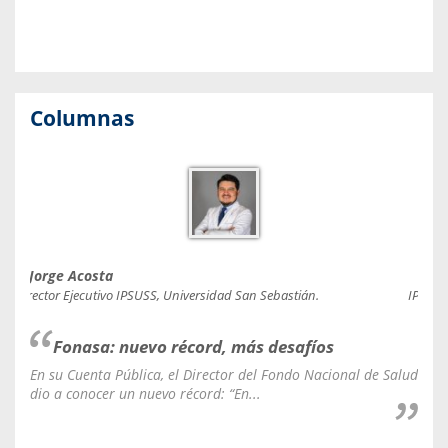
Columnas
Jorge Acosta
Caro
Director Ejecutivo IPSUSS, Universidad San Sebastián.
IPSUSS
Fonasa: nuevo récord, más desafíos
En su Cuenta Pública, el Director del Fondo Nacional de Salud
La C
dio a conocer un nuevo récord: “En...
fale