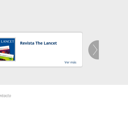
Revista The Lancet
Orga
Salu
Ver más
ntacto