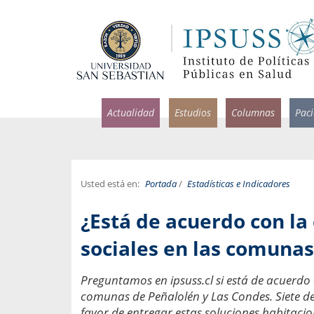
Actualidad
Estudios
Columnas
Pac
Usted está en:
Portada
/
Estadísticas e Indicadores
rlos Pérez, Jorge Acosta y
Ignacio Rodríguez
¿Está de acuerdo con la
rolina Velasco
Infectólogo y profesor asi
S, Facultad de Medicina USS.
Medicina, Universidad Sa
sociales en las comunas
ncias médicas y
Pandemias del m
Preguntamos en ipsuss.cl si está de acuerdo 
idio por incapacidad
Usamos la palabra pand
comunas de Peñalolén y Las Condes. Siete de
ral
una enfermedad contagio
favor de entregar estas soluciones habitaci