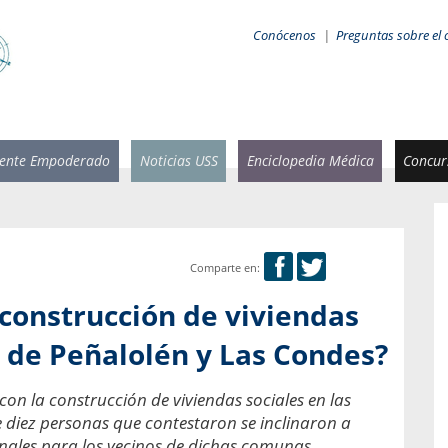
Conócenos
|
Preguntas sobre el 
iente Empoderado
Noticias USS
Enciclopedia Médica
Concurs
Comparte en:
 Rammsy
Rosario García-Huidobro
 construcción de viviendas
stente de
Decana facultad de Odontología,
n Sebastián
Universidad San Sebastián.
 de Peñalolén y Las Condes?
añana
¿Cuándo será urgente la
con la construcción de viviendas sociales en las
salud bucal?
emia cuando
 diez personas que contestaron se inclinaron a
sa se
En Chile, nadie muere de caries ni de
onales para los vecinos de dichas comunas.