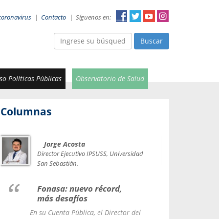
coronavirus
|
Contacto
|
Síguenos en:
Buscar
o Políticas Públicas
Observatorio de Salud
Columnas
Jorge Acosta
Car
Val
Director Ejecutivo IPSUSS, Universidad
IPSUSS
San Sebastián.
Lice
Fonasa: nuevo récord,
le t
más desafíos
La Contr
En su Cuenta Pública, el Director del