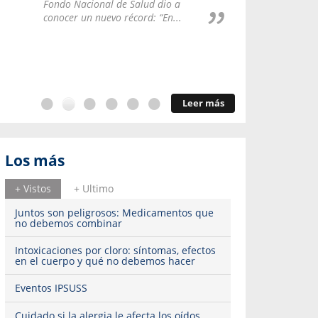
Repúblic
Fondo Nacional de Salud dio a
del esqu
conocer un nuevo récord: “En...
Leer más
Los más
+ Vistos
+ Ultimo
Juntos son peligrosos: Medicamentos que
no debemos combinar
Intoxicaciones por cloro: síntomas, efectos
en el cuerpo y qué no debemos hacer
Eventos IPSUSS
Cuidado si la alergia le afecta los oídos