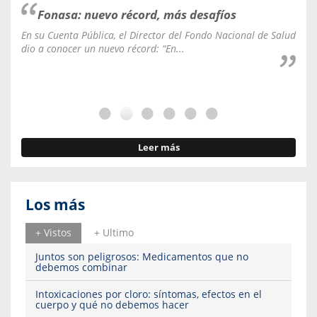
Fonasa: nuevo récord, más desafíos
En su Cuenta Pública, el Director del Fondo Nacional de Salud
La C
dio a conocer un nuevo récord: “En...
fale
Leer más
Los más
+ Vistos
+ Ultimo
Juntos son peligrosos: Medicamentos que no
debemos combinar
Intoxicaciones por cloro: síntomas, efectos en el
cuerpo y qué no debemos hacer