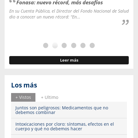
Fonasa: nuevo récord, más desafíos
En su Cuenta Pública, el Director del Fondo Nacional de Salud
La C
dio a conocer un nuevo récord: “En...
fale
Leer más
Los más
+ Vistos
+ Ultimo
Juntos son peligrosos: Medicamentos que no
debemos combinar
Intoxicaciones por cloro: síntomas, efectos en el
cuerpo y qué no debemos hacer