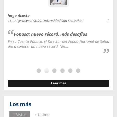
Jorge Acosta
Caro
Director Ejecutivo IPSUSS, Universidad San Sebastián.
IPSUSS
Fonasa: nuevo récord, más desafíos
En su Cuenta Pública, el Director del Fondo Nacional de Salud
La C
dio a conocer un nuevo récord: “En...
fale
Leer más
Los más
+ Vistos
+ Ultimo