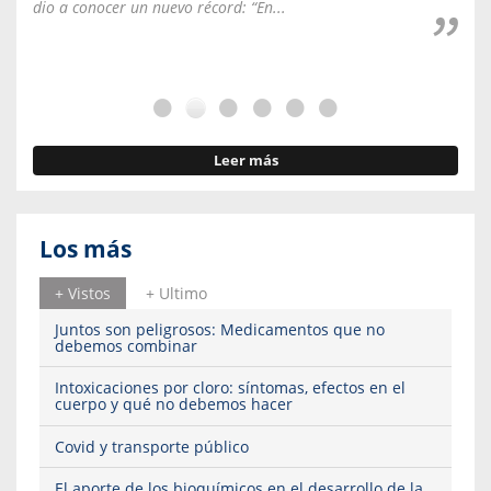
dio a conocer un nuevo récord: “En...
fale
Leer más
Los más
+ Vistos
+ Ultimo
Juntos son peligrosos: Medicamentos que no
debemos combinar
Intoxicaciones por cloro: síntomas, efectos en el
cuerpo y qué no debemos hacer
Covid y transporte público
El aporte de los bioquímicos en el desarrollo de la