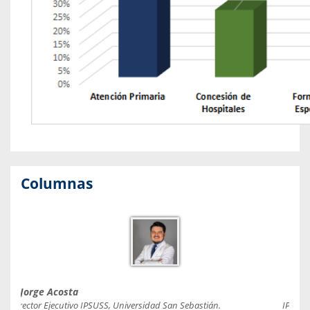
Columnas
Jorge Acosta
Caro
Director Ejecutivo IPSUSS, Universidad San Sebastián.
IPSUSS