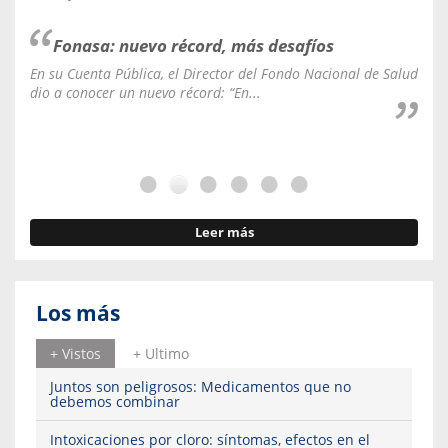
Fonasa: nuevo récord, más desafíos
En su Cuenta Pública, el Director del Fondo Nacional de Salud
La C
dio a conocer un nuevo récord: “En...
fale
Leer más
Los más
+ Vistos
+ Ultimo
Juntos son peligrosos: Medicamentos que no
debemos combinar
Intoxicaciones por cloro: síntomas, efectos en el