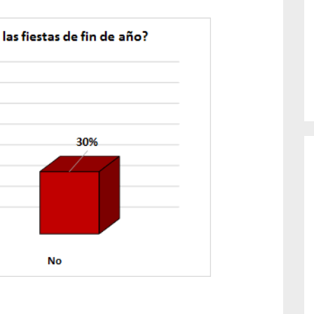
o de...
enfermedades periodontales. Sin
embargo, estas son las...