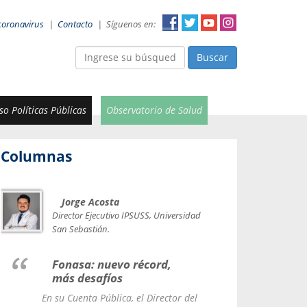
coronavirus
|
Contacto
|
Síguenos en:
Buscar
o Políticas Públicas
Observatorio de Salud
Columnas
Jorge Acosta
Car
Val
Director Ejecutivo IPSUSS, Universidad
IPSUSS
San Sebastián.
Lice
Fonasa: nuevo récord,
le t
más desafíos
La Contr
En su Cuenta Pública, el Director del