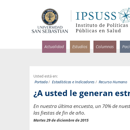
Actualidad
Estudios
Columnas
Pac
Usted está en:
Portada
/
Estadísticas e Indicadores
/
Recurso Humano
rlos Pérez, Jorge Acosta y
Ignacio Rodríguez
¿A usted le generan estr
rolina Velasco
Infectólogo y profesor asi
S, Facultad de Medicina USS.
Medicina, Universidad Sa
En nuestra última encuesta, un 70% de nuest
ncias médicas y
Pandemias del m
las fiestas de fin de año.
idio por incapacidad
Martes 29 de diciembre de 2015
Usamos la palabra pand
ral
una enfermedad contagio