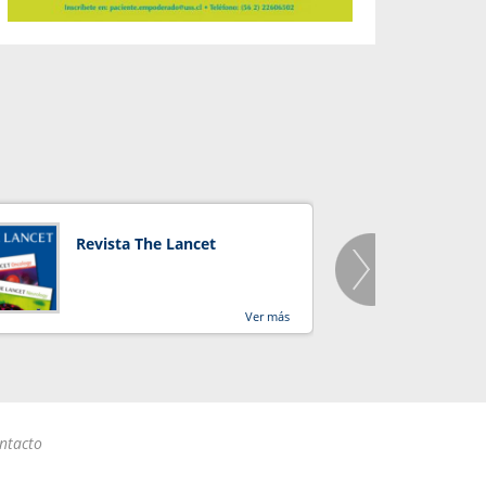
Revista The Lancet
Orga
Salu
Ver más
ntacto